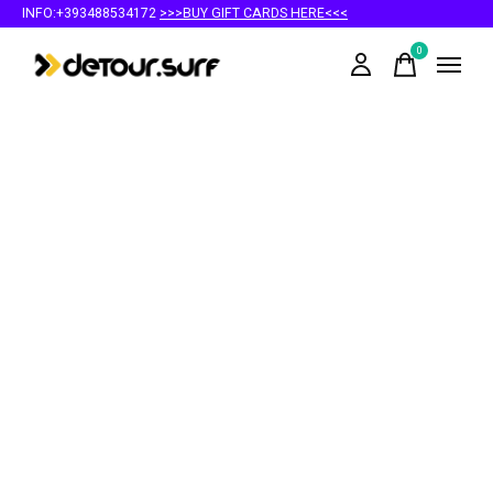
INFO:+393488534172
>>>BUY GIFT CARDS HERE<<<
0
items