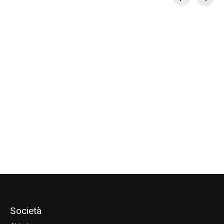
Carousel items
Dakine Wahine
Dakine XT SEAT
Harness
€143,96
€151,96
€179,95
€189,95
Società