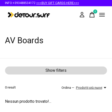
INFO:+393488534172
>>>BUY GIFT CARDS HERE<<<
0
items
AV Boards
Show filters
0
result
Ordina —
Prodotti più nuovi
Nessun prodotto trovato!...