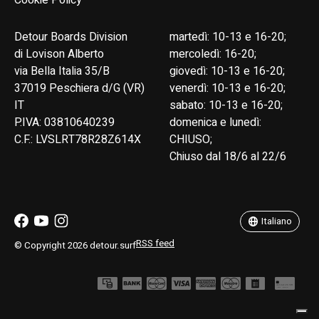
Cookie Policy
Detour Boards Division
martedì: 10-13 e 16-20;
di Lovison Alberto
mercoledì: 16-20;
via Bella Italia 35/B
giovedì: 10-13 e 16-20;
37019 Peschiera d/G (VR)
venerdì: 10-13 e 16-20;
IT
sabato: 10-13 e 16-20;
P.IVA: 03810640239
domenica e lunedì:
C.F.: LVSLRT78R28Z614X
CHIUSO;
Chiuso dal 18/6 al 22/6
English
Italiano
Italiano
RSS feed
© Copyright 2026 detour.surf