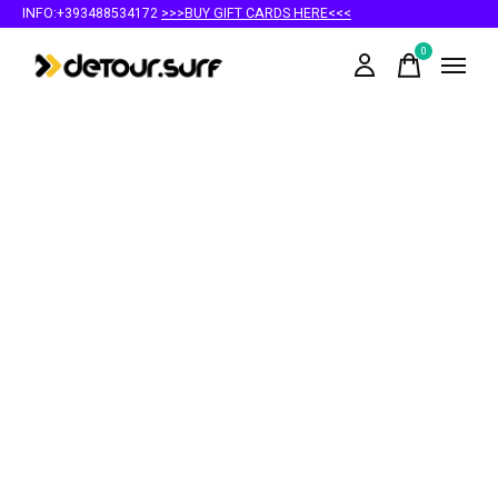
INFO:+393488534172
>>>BUY GIFT CARDS HERE<<<
0
items